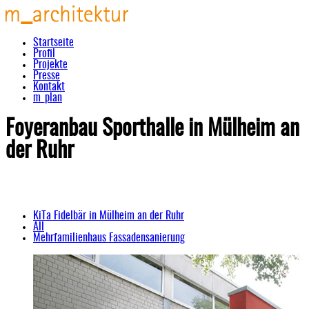
Startseite
Profil
Projekte
Presse
Kontakt
m_plan
Foyeranbau Sporthalle in Mülheim an
der Ruhr
KiTa Fidelbär in Mülheim an der Ruhr
All
Mehrfamilienhaus Fassadensanierung