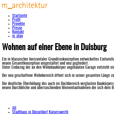
Startseite
Profil
Projekte
Presse
Kontakt
m_plan
Wohnen auf einer Ebene in Duisburg
Ein in klassischer horizontaler Grundrisskonzeption entwickeltes Einfam
neuen Gesamtkonzeption umgestaltet und neu gegliedert.
Unter Einbezug der an den Wohnbaukörper angebauten Garage entsteht eine
Der neu geschaffene Wohnbereich öffnet sich in seiner gesamten Länge zu
Die deutliche Überhöhung des auch im Dachbereich verglasten Baukörpers 
neuen Durchblicke und überraschenden Momentaufnahmen die sich dem Be
All
Stadthaus in Düsseldorf Kaiserswerth