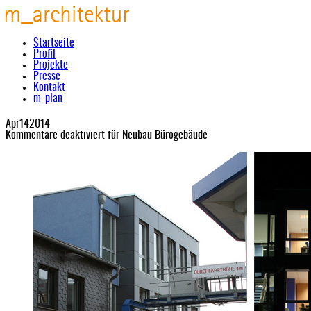
Startseite
Profil
Projekte
Presse
Kontakt
m_plan
Apr
14
2014
Kommentare deaktiviert
für Neubau Bürogebäude