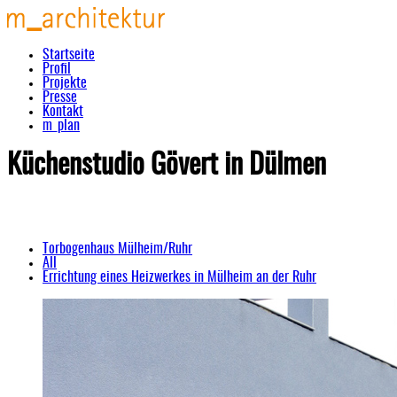
Startseite
Profil
Projekte
Presse
Kontakt
m_plan
Küchenstudio Gövert in Dülmen
Torbogenhaus Mülheim/Ruhr
All
Errichtung eines Heizwerkes in Mülheim an der Ruhr