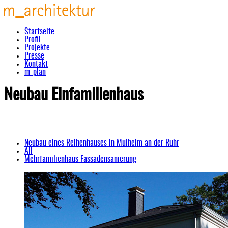
Startseite
Profil
Projekte
Presse
Kontakt
m_plan
Neubau Einfamilienhaus
Neubau eines Reihenhauses in Mülheim an der Ruhr
All
Mehrfamilienhaus Fassadensanierung