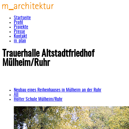
Startseite
Profil
Projekte
Presse
Kontakt
m_plan
Trauerhalle Altstadtfriedhof
Mülheim/Ruhr
Neubau eines Reihenhauses in Mülheim an der Ruhr
All
Hölter Schule Mülheim/Ruhr